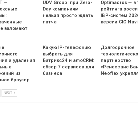
Т —
UDV Group: при Zero-
Optimacros — в
ексные
Day компаниям
рейтинга росси
мы:
нельзя просто ждать
IBP-систем 202
ваченные
патча
версии CIO Navi
е взломают
не
Какую IP-телефонию
Долгосрочное
ионного
выбрать для
технологическ
ния и удаления
Битрикс24 и amoCRM:
партнерство
ьных
обзор 7 сервисов для
«Ренессанс Бан
жений из
бизнеса
Neoflex укрепл
инов браузер…
NEXT