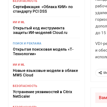
БЕЗОПАСНОСТЬ
рабоч
Сертификация «Облака КИИ» по
стандарту PCI DSS
удале
гориз
ИИ И ML
допол
Открытый код инструмента
до 15
защиты ИИ-моделей Cloud.ru
VDI-р
ПОИСК И РЕКЛАМА
Открытая поисковая модель «Т-
и обе
Технологии»
испол
ИИ И ML
Новые языковые модели в облаке
Sh
MWS Cloud
БЕЗОПАСНОСТЬ
Устранение уязвимостей в Citrix
NetScaler
Вам