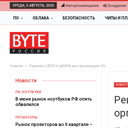
СРЕДА, 5 АВГУСТА, 2026
Импортозамещение
Внедрения
ПО
ОБЛАКА
БЕЗОПАСНОСТЬ
ЧИПЫ И П
Главная
Решение САТЕЛ и ЦИФРА для организации VDI
Новости
НОВОС
ПК, НОУТБУКИ
Ре
В июне рынок ноутбуков РФ опять
обвалился
ор
ПРОЕКТОРЫ
Ц
Рынок проекторов во II квартале –
-->