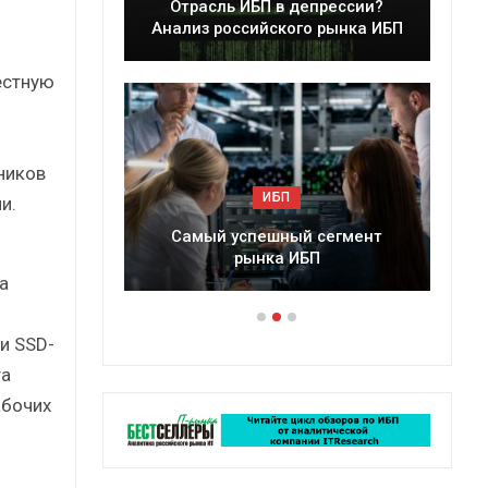
леры
Отрасль ИБП в депрессии?
в 2025 г.
Анализ российского рынка ИБП
естную
ников
ИБП
и.
ессии?
Самый успешный сегмент
рынка ИБП
а
и SSD-
та
абочих