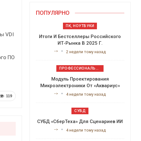
ПОПУЛЯРНО
ПК, НОУТБУКИ
ы VDI
Итоги И Бестселлеры Российского
ИТ-Рынка В 2025 Г.
-->
2 недели тому назад
ого ПО
ПРОФЕССИОНАЛЬНОЕ ПРИКЛАДНОЕ ПО
Модуль Проектирования
Микроэлектроники От «Аквариус»
-->
4 недели тому назад
119
СУБД
СУБД «СберТеха» Для Сценариев ИИ
-->
4 недели тому назад