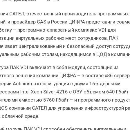
Краткий статистический
Итоги и Бестсел
сборник от…
российского ИТ-рынка 
ния САТЕЛ, отечественный производитель программных
ий, и провайдер CAS в России ЦИФРА представили совм
ботку – программно-аппаратный комплекс VDI для
изации виртуальных рабочих мест сотрудников. ПАК
ечивает централизованный и безопасный доступ сотруд
ИБП
ИБП
туальным рабочим столам, находящимся в ЦОДе компани
косят ли глобальные угрозы
Отрасль ИБП в депр
тура ПАК VDI включает в себя модули, состоящие из
российский рынок ИБП?
Часть II.
атного решения компании ЦИФРА – в составе x86 сервер
серии Actinium в конфигурации с двумя 16-ядерными
ссорами Intel Xeon Silver 4216 с ОЗУ объемом 640 Гбайт 
ителями емкостью 5760 Гбайт – и программного продук
tOS компании САТЕЛ для управления инфраструктурой р
в облачной среде.
й модуль ПАК VDI способен обеспечить виртуальными