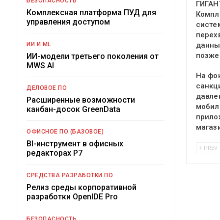
БЕЗОПАСНОСТЬ
ГИГАН
Комплексная платформа ПУД для
Компл
управления доступом
систе
перех
ИИ И ML
данны
позже
ИИ-модели третьего поколения от
MWS AI
На фо
санкц
ДЕЛОВОЕ ПО
давле
Расширенные возможности
мобил
канбан-досок GreenData
прило
магаз
ОФИСНОЕ ПО (БАЗОВОЕ)
BI-инструмент в офисных
PREV
редакторах Р7
СРЕДСТВА РАЗРАБОТКИ ПО
Релиз среды корпоративной
разработки OpenIDE Pro
БЕЗОПАСНОСТЬ