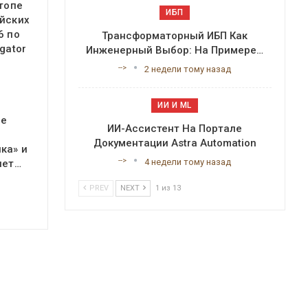
 топе
ИБП
йских
6 по
Трансформаторный ИБП Как
gator
Инженерный Выбор: На Примере…
-->
2 недели тому назад
ИИ И ML
ое
ИИ-Ассистент На Портале
Документации Astra Automation
ка» и
-->
4 недели тому назад
яет…
PREV
NEXT
1 из 13