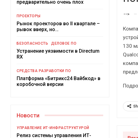
предварительно очень плох
Краткий статистический
сборник от…
рос
-->
ПРОЕКТОРЫ
Рынок проекторов во II квартале –
Компа
рывок вверх, но…
устро
БЕЗОПАСНОСТЬ
ДЕЛОВОЕ ПО
130 м
Устранение уязвимости в Directum
Qualc
ИБП
RX
компа
Подкосят ли глобальные угрозы
предл
СРЕДСТВА РАЗРАБОТКИ ПО
российский рынок ИБП?
Платформа «Битрикс24 Вайбкод» в
коробочной версии
Подро
Sh
Новости
УПРАВЛЕНИЕ ИТ-ИНФРАСТРУКТУРОЙ
Релиз системы управления ИТ-