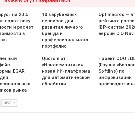
 Также Могут Понравиться
арус» на 20%
10 зарубежных
Optimacros — в
ил подготовку
сервисов для
рейтинга росси
ности и расчет
развития личного
IBP-систем 202
тоимости в
бренда и
версии CIO Navi
газ»
профессионального
портфолио
ленный
Quorum от
Проект ООО «Ц
фейс
«Наносемантики»:
(Группа «Борлас
ормы EGAR
новая ИИ-платформа
Softline) по
 для
для автоматической
цифровизации
ссиональных
обработки…
производствен
ников рынка
NEXT