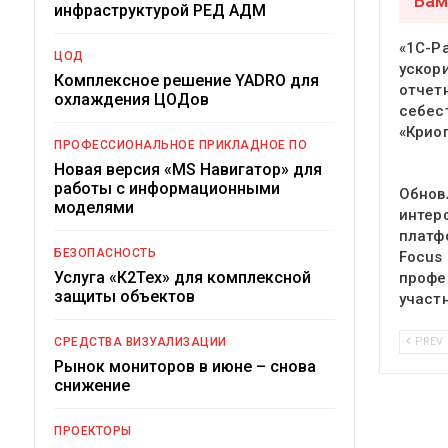
Вам
инфраструктурой РЕД АДМ
«1С-Р
ЦОД
ускор
Комплексное решение YADRO для
отчет
охлаждения ЦОДов
себес
«Крио
ПРОФЕССИОНАЛЬНОЕ ПРИКЛАДНОЕ ПО
Новая версия «MS Навигатор» для
работы с информационными
Обнов
моделями
интер
платф
БЕЗОПАСНОСТЬ
Focus
Услуга «К2Тех» для комплексной
профе
защиты объектов
участ
СРЕДСТВА ВИЗУАЛИЗАЦИИ
PREV
Рынок мониторов в июне – снова
снижение
ПРОЕКТОРЫ