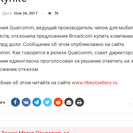
Итоги и Бестселлеры
Отрасль ИБП в депр
сийского ИТ-рынка в 2025 г.
Анализ российского р
Дата:
Ноя 24, 2017
74
ния Qualcomm, ведущий производитель чипов для моби
йств, отклонила предложение Broadcom купить компани
лрд долл. Сообщение об этом опубликовано на сайте
omm. Как говорится в релизе Qualcomm, совет директор
ИБП
ИБП
нии единогласно проголосовал за решение ответить на 
Отрасль ИБП в депрессии?
Самый успешный с
ожение отказом.
Часть II.
рынка ИБП
бнее об этом читайте на сайте
www.itbestsellers.ru
.
are