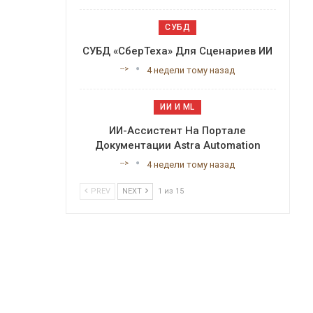
СУБД
СУБД «СберТеха» Для Сценариев ИИ
-->
4 недели тому назад
ИИ И ML
ИИ-Ассистент На Портале
Документации Astra Automation
-->
4 недели тому назад
PREV
NEXT
1 из 15