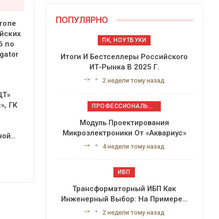
ПОПУЛЯРНО
 топе
йских
ПК, НОУТБУКИ
6 по
gator
Итоги И Бестселлеры Российского
ИТ-Рынка В 2025 Г.
-->
2 недели тому назад
ЦТ»
», ГК
ПРОФЕССИОНАЛЬНОЕ ПРИКЛАДНОЕ ПО
Модуль Проектирования
Микроэлектроники От «Аквариус»
ной…
-->
4 недели тому назад
ИБП
Трансформаторный ИБП Как
Инженерный Выбор: На Примере…
-->
2 недели тому назад