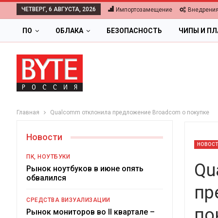
ЧЕТВЕРГ, 6 АВГУСТА, 2026
Импортозамещение
Внедрени
ПО
ОБЛАКА
БЕЗОПАСНОСТЬ
ЧИПЫ И П
Главная
Qualcomm отклонила предложение Broadcom о покупке
Новости
НОВОС
ПК, НОУТБУКИ
Qu
Рынок ноутбуков в июне опять
обвалился
пр
ОБЛАКА
СРЕДСТВА ВИЗУАЛИЗАЦИИ
по
Цифровая экономика 2026.
Рынок мониторов во II квартале –