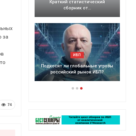
ессии?
Краткий статистический
ынка ИБП
сборник от…
льных
ю за
ов
ИБП
это
егмент
Подкосят ли глобальные угрозы
российский рынок ИБП?
74