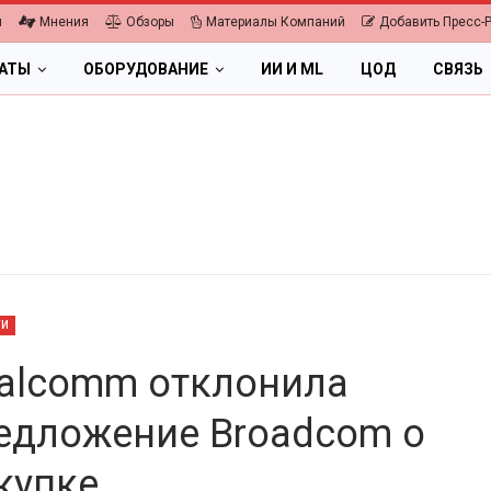
я
Мнения
Обзоры
Материалы Компаний
Добавить Пресс-
ЛАТЫ
ОБОРУДОВАНИЕ
ИИ И ML
ЦОД
СВЯЗЬ
ТИ
alcomm отклонила
едложение Broadcom о
ПК, НОУТБУКИ
ИБП
купке