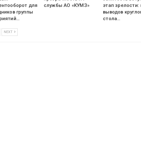
ентооборот для
службы АО «КУМЗ»
этап зрелости:
дников группы
выводов кругло
риятий…
стола…
NEXT