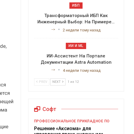
ИБП
Трансформаторный ИБП Как
Инженерный Выбор: На Примере…
-->
2 недели тому назад
de,
ИИ И ML
ИИ-Ассистент На Портале
Документации Astra Automation
-->
4 недели тому назад
PREV
NEXT
1 из 12
йся
ется
вещей
Софт
рма
ПРОФЕССИОНАЛЬНОЕ ПРИКЛАДНОЕ ПО
ящие
Решение «Аксиома» для