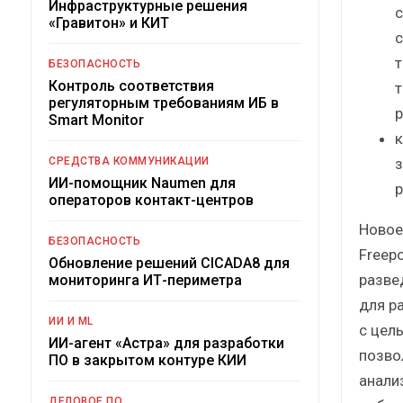
Инфраструктурные решения
с
«Гравитон» и КИТ
с
т
БЕЗОПАСНОСТЬ
Контроль соответствия
т
регуляторным требованиям ИБ в
р
Smart Monitor
к
з
СРЕДСТВА КОММУНИКАЦИИ
ИИ-помощник Naumen для
р
операторов контакт-центров
Новое
БЕЗОПАСНОСТЬ
Freep
Обновление решений CICADA8 для
разве
мониторинга ИТ-периметра
для р
ИИ И ML
с цел
ИИ-агент «Астра» для разработки
позво
ПО в закрытом контуре КИИ
анали
ДЕЛОВОЕ ПО