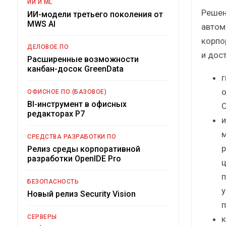
ИИ И ML
Решен
ИИ-модели третьего поколения от
MWS AI
автом
корпо
ДЕЛОВОЕ ПО
и дос
Расширенные возможности
канбан-досок GreenData
г
о
ОФИСНОЕ ПО (БАЗОВОЕ)
BI-инструмент в офисных
C
редакторах Р7
и
м
СРЕДСТВА РАЗРАБОТКИ ПО
р
Релиз среды корпоративной
разработки OpenIDE Pro
ц
п
БЕЗОПАСНОСТЬ
у
Новый релиз Security Vision
п
СЕРВЕРЫ
к