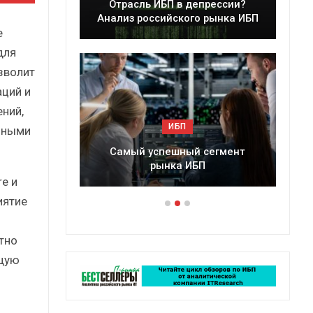
леры
Отрасль ИБП в депрессии?
в 2025 г.
Анализ российского рынка ИБП
е
для
зволит
ций и
ний,
ИБП
нными
ессии?
Самый успешный сегмент
рынка ИБП
e и
иятие
тно
щую