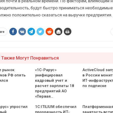
ия почти в реальном времени. По факторам, влияющим н
водительность, будут быстро приниматься необходимые
олжно положительно сказаться на выручке предприятия.
are
 Также Могут Понравиться
е рынок
«1С-Рарус»
ActiveCloud зап
уков РФ опять
унифицировал
в России монит
ился
кадровый учет и
ИТ-инфраструк
расчет зарплаты 18
по подписке
предприятий АО
«Первая…
арус» упростил
1С:ITILIUM обеспечил
Платформенна
вый
прозрачность ИТ-
занятость всту