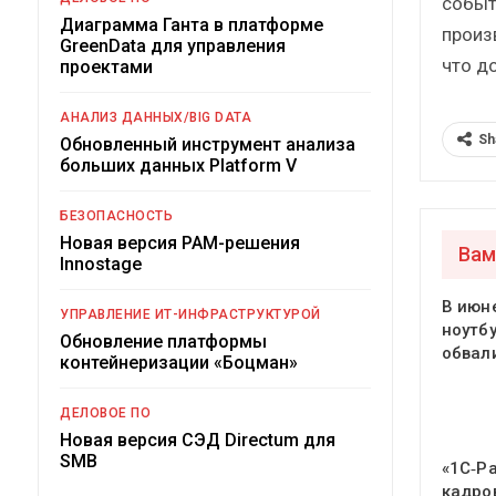
событ
Диаграмма Ганта в платформе
произ
GreenData для управления
что д
проектами
АНАЛИЗ ДАННЫХ/BIG DATA
Sh
Обновленный инструмент анализа
больших данных Platform V
БЕЗОПАСНОСТЬ
Новая версия PAM-решения
Вам
Innostage
В июн
УПРАВЛЕНИЕ ИТ-ИНФРАСТРУКТУРОЙ
ноутб
Обновление платформы
обвал
контейнеризации «Боцман»
ДЕЛОВОЕ ПО
Новая версия СЭД Directum для
SMB
«1С‑Р
кадро