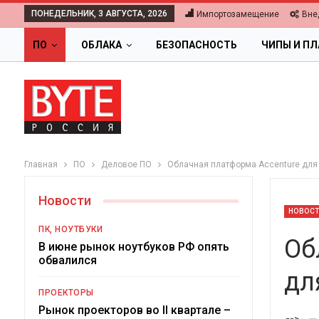
ПОНЕДЕЛЬНИК, 3 АВГУСТА, 2026
Импортозамещение
Вне
ПО
ОБЛАКА
БЕЗОПАСНОСТЬ
ЧИПЫ И П
Главная
ПО
Деловое ПО
Облачная платформа Accenture для 
Новости
НОВОС
ПК, НОУТБУКИ
Об
В июне рынок ноутбуков РФ опять
обвалился
дл
ПРОЕКТОРЫ
Ц
Рынок проекторов во II квартале –
-->