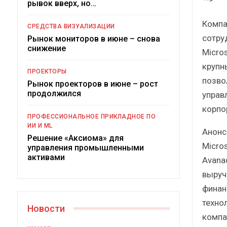
рывок вверх, но…
Компа
СРЕДСТВА ВИЗУАЛИЗАЦИИ
сотру
Рынок мониторов в июне – снова
снижение
Micro
крупн
ПРОЕКТОРЫ
позво
Рынок проекторов в июне – рост
продолжился
управ
корпо
Под
ПРОФЕССИОНАЛЬНОЕ ПРИКЛАДНОЕ ПО
ИИ И ML
Анонс
Решение «Аксиома» для
Micro
управления промышленными
активами
Avana
выруч
финан
техно
Новости
компа