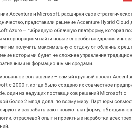
Краткий статистический
Итоги и Бестсел
сборник от…
российского ИТ-рынка 
нии Accenture и Microsoft, расширяя свое стратегическо
дничество, представили решение Accenture Hybrid Cloud 
soft Azure – гибридную облачную платформу, которая по
ым корпорациям найти новые способы внедрения иннова
лит им получить максимальную отдачу от облачных реше
ИБП
ИБП
ление которыми будет не сложнее управления традицио
ративными информационными средами.
косят ли глобальные угрозы
Отрасль ИБП в депр
российский рынок ИБП?
Часть II.
ированное соглашение – самый крупный проект Accentur
soft с 2000 г, когда было создано их совместное предпр
de, один из ведущих поставщиков решений Microsoft с
кой более 2 млрд долл. по всему миру. Партнеры совмес
сируют и разрабатывают новую платформу, объединяю
логии, отраслевой опыт и проектные наработки всех трех
ний.