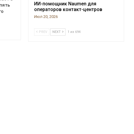
ИИ-помощник Naumen для
 пять
операторов контакт-центров
го
Июл 20, 2026
PREV
NEXT
1 из 694