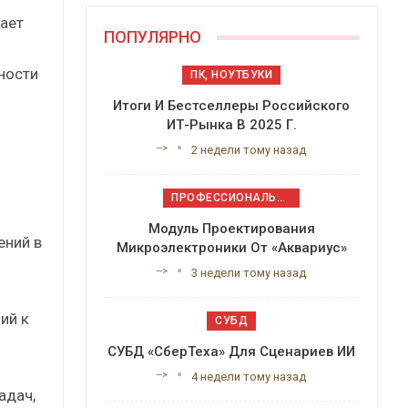
вает
ПОПУЛЯРНО
ности
ПК, НОУТБУКИ
Итоги И Бестселлеры Российского
ИТ-Рынка В 2025 Г.
-->
2 недели тому назад
ПРОФЕССИОНАЛЬНОЕ ПРИКЛАДНОЕ ПО
Модуль Проектирования
ений в
Микроэлектроники От «Аквариус»
-->
3 недели тому назад
ий к
СУБД
СУБД «СберТеха» Для Сценариев ИИ
-->
4 недели тому назад
адач,