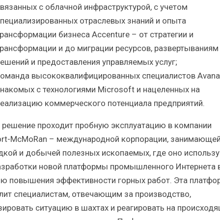
вязанных с облачной инфраструктурой, с учетом
пециализированных отраслевых знаний и опыта
рансформации бизнеса Accenture – от стратегии и
рансформации и до миграции ресурсов, развертываниям
ешений и предоставления управляемых услуг;
оманда высококвалифицированных специалистов Avana
накомых с технологиями Microsoft и нацеленных на
еализацию коммерческого потенциала предприятий.
 решение проходит пробную эксплуатацию в компании
ort-McMoRan – международной корпорации, занимающе
дкой и добычей полезных ископаемых, где оно использу
азработки новой платформы промышленного Интернета 
ью повышения эффективности горных работ. Эта платфо
лит специалистам, отвечающим за производство,
зировать ситуацию в шахтах и реагировать на происход