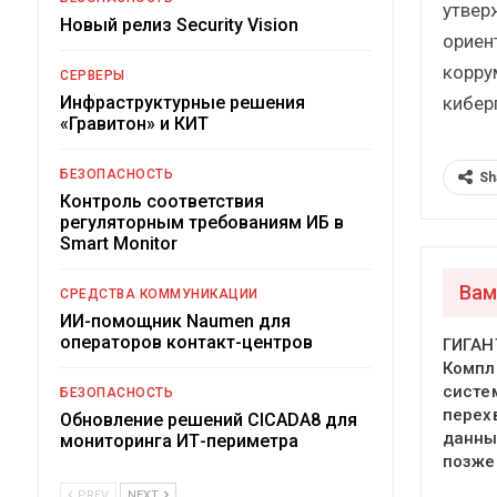
утвер
Новый релиз Security Vision
ориен
корру
СЕРВЕРЫ
кибер
Инфраструктурные решения
«Гравитон» и КИТ
БЕЗОПАСНОСТЬ
Sh
Контроль соответствия
регуляторным требованиям ИБ в
Smart Monitor
Вам
СРЕДСТВА КОММУНИКАЦИИ
ИИ-помощник Naumen для
операторов контакт-центров
ГИГАН
Компл
систе
БЕЗОПАСНОСТЬ
перех
Обновление решений CICADA8 для
данны
мониторинга ИТ-периметра
позже
PREV
NEXT