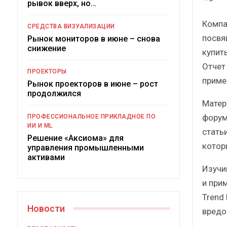
рывок вверх, но…
Компа
СРЕДСТВА ВИЗУАЛИЗАЦИИ
посвя
Рынок мониторов в июне – снова
снижение
купит
Отчет
ПРОЕКТОРЫ
приме
Рынок проекторов в июне – рост
продолжился
Матер
Под
форум
ПРОФЕССИОНАЛЬНОЕ ПРИКЛАДНОЕ ПО
ИИ И ML
стать
Решение «Аксиома» для
котор
управления промышленными
активами
Изучи
и при
Trend
Новости
вредо