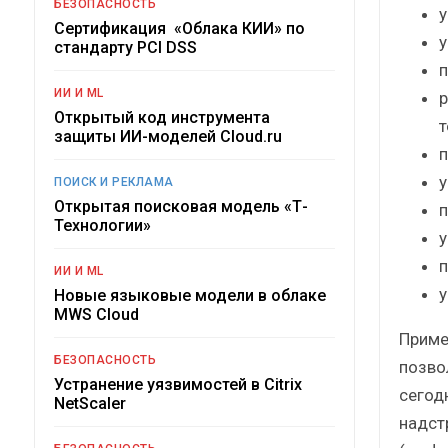
БЕЗОПАСНОСТЬ
у
Сертификация «Облака КИИ» по
у
стандарту PCI DSS
п
ИИ И ML
р
Открытый код инструмента
т
защиты ИИ-моделей Cloud.ru
п
у
ПОИСК И РЕКЛАМА
Открытая поисковая модель «Т-
п
Технологии»
у
п
ИИ И ML
у
Новые языковые модели в облаке
MWS Cloud
Приме
БЕЗОПАСНОСТЬ
позво
Устранение уязвимостей в Citrix
сегод
NetScaler
надст