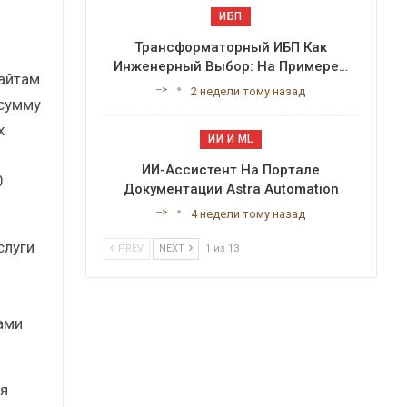
ИБП
Трансформаторный ИБП Как
Инженерный Выбор: На Примере…
айтам.
-->
2 недели тому назад
 сумму
х
ИИ И ML
ИИ-Ассистент На Портале
0
Документации Astra Automation
-->
4 недели тому назад
слуги
PREV
NEXT
1 из 13
ами
я