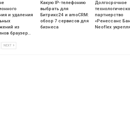
не
Какую IP-телефонию
Долгосрочное
ионного
выбрать для
технологическ
ния и удаления
Битрикс24 и amoCRM:
партнерство
ьных
обзор 7 сервисов для
«Ренессанс Бан
жений из
бизнеса
Neoflex укрепл
инов браузер…
NEXT