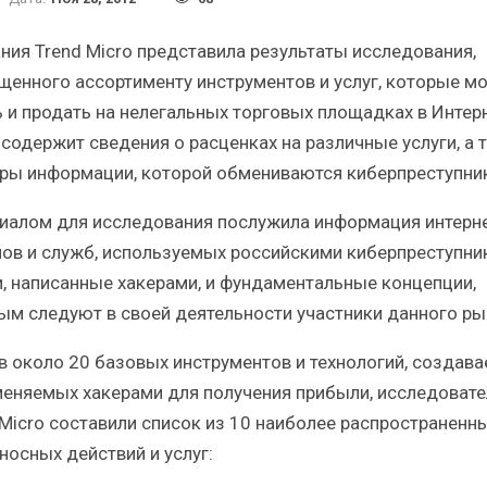
Краткий статистический
Итоги и Бестсел
сборник от…
российского ИТ-рынка 
ния Trend Micro представила результаты исследования,
щенного ассортименту инструментов и услуг, которые м
ь и продать на нелегальных торговых площадках в Интерн
 содержит сведения о расценках на различные услуги, а 
ры информации, которой обмениваются киберпреступник
ИБП
ИБП
иалом для исследования послужила информация интерне
косят ли глобальные угрозы
Отрасль ИБП в депр
ов и служб, используемых российскими киберпреступни
российский рынок ИБП?
Часть II.
и, написанные хакерами, и фундаментальные концепции,
ым следуют в своей деятельности участники данного ры
в около 20 базовых инструментов и технологий, создав
меняемых хакерами для получения прибыли, исследовате
 Micro составили список из 10 наиболее распространенн
носных действий и услуг: