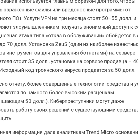
ование используется главным образом для того, чтобы
ь зараженные файлы или вредоносные программы от
ного ПО). Услуги VPN на три месяца стоят 50–55 долл. и
ляют злоумышленникам получать анонимный доступ к с
невная атака типа «отказ в обслуживании» обойдется в
 до 70 долл. Установка ZeuS (один из наиболее известны
ов инструментов для управления ботнетами) на сервере
теля стоит 35 долл., установка на сервере продавца – 4
 Исходный код троянского вируса продается за 50 долл.
сно отчету, более совершенные технологии, средства и у
агаются по намного более высоким расценкам
ышающим 50 долл.). Киберпреступники могут даже
ровать работу своих решений с существующими средств
щиты.
нная информация дала аналитикам Trend Micro основани