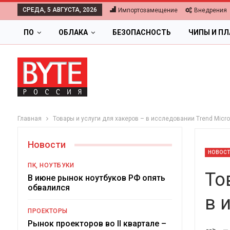
СРЕДА, 5 АВГУСТА, 2026
Импортозамещение
Внедрения
ПО
ОБЛАКА
БЕЗОПАСНОСТЬ
ЧИПЫ И П
Главная
Товары и услуги для хакеров – в исследовании Trend Micro
Новости
НОВОС
ПК, НОУТБУКИ
То
В июне рынок ноутбуков РФ опять
обвалился
в 
ПРОЕКТОРЫ
Ц
Рынок проекторов во II квартале –
-->