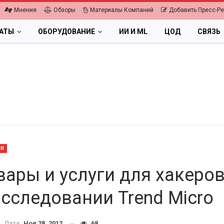
Мнения
Обзоры
Материалы Компаний
Добавить Пресс-Р
ЛАТЫ
ОБОРУДОВАНИЕ
ИИ И ML
ЦОД
СВЯЗЬ
ТИ
вары и услуги для хакеров
исследовании Trend Micro
ОБЛАКА
ПК, НОУТБУКИ
ифровая экономика 2026.
Дата:
Ноя 28, 2012
68