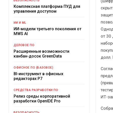
(шифр
БЕЗОПАСНОСТЬ
Комплексная платформа ПУД для
скрыт
управления доступом
защит
позво
ИИ И ML
Однод
ИИ-модели третьего поколения от
MWS AI
от 30
набор
ДЕЛОВОЕ ПО
покупа
Расширенные возможности
канбан-досок GreenData
долл.
ОФИСНОЕ ПО (БАЗОВОЕ)
Согла
BI-инструмент в офисных
предл
редакторах Р7
(прев
тести
СРЕДСТВА РАЗРАБОТКИ ПО
Релиз среды корпоративной
ИТ-за
разработки OpenIDE Pro
Собра
БЕЗОПАСНОСТЬ