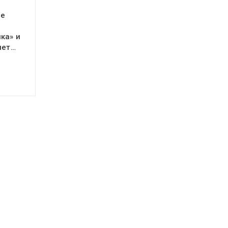
ое
ка» и
яет…