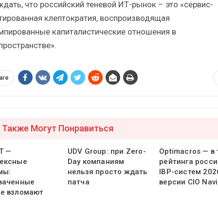
ждать, что российский теневой ИТ-рынок – это «сервис-
тированная клептократия, воспроизводящая
мпированные капиталистические отношения в
пространстве».
are
 Также Могут Понравиться
Т —
UDV Group: при Zero-
Optimacros — в
ексные
Day компаниям
рейтинга росси
мы:
нельзя просто ждать
IBP-систем 202
ваченные
патча
версии CIO Navi
е взломают