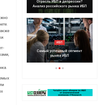
леры
Отрасль ИБП в депрессии?
в 2025 г.
Анализ российского рынка ИБП
ожно
ете.
также
и.
ИБП
т-
ессии?
Самый успешный сегмент
ками,
рынка ИБП
нка.
аемых
ли
ых