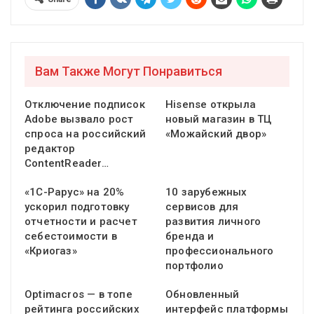
Вам Также Могут Понравиться
Отключение подписок
Hisense открыла
Adobe вызвало рост
новый магазин в ТЦ
спроса на российский
«Можайский двор»
редактор
ContentReader…
«1С-Рарус» на 20%
10 зарубежных
ускорил подготовку
сервисов для
отчетности и расчет
развития личного
себестоимости в
бренда и
«Криогаз»
профессионального
портфолио
Optimacros — в топе
Обновленный
рейтинга российских
интерфейс платформы